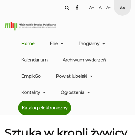
facebook
Set
Set
Set
High
Larger
Default
Smaller
Contr
Font
Font
Font
Yellow
Black
mode
Home
Filie
Programy
Kalendarium
Archiwum wydarzeń
EmpikGo
Powiat lubelski
Kontakty
Ogłoszenia
Katalog elektroniczny
Sztuka w kropli żywicy