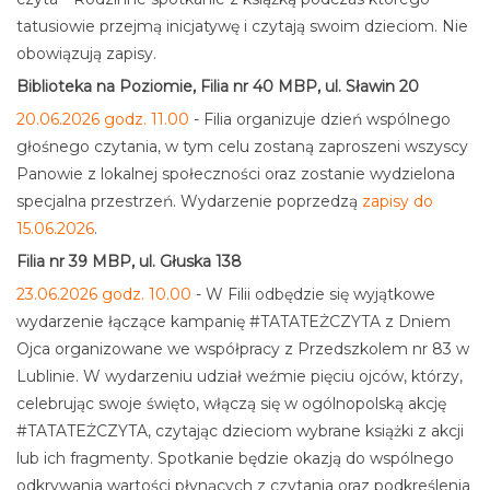
tatusiowie przejmą inicjatywę i czytają swoim dzieciom. Nie
obowiązują zapisy.
Biblioteka na Poziomie, Filia nr 40 MBP, ul. Sławin 20
20.06.2026 godz. 11.00
- Filia organizuje dzień wspólnego
głośnego czytania, w tym celu zostaną zaproszeni wszyscy
Panowie z lokalnej społeczności oraz zostanie wydzielona
specjalna przestrzeń. Wydarzenie poprzedzą
zapisy do
15.06.2026
.
Filia nr 39 MBP, ul. Głuska 138
23.06.2026 godz. 10.00
- W Filii odbędzie się wyjątkowe
wydarzenie łączące kampanię #TATATEŻCZYTA z Dniem
Ojca organizowane we współpracy z Przedszkolem nr 83 w
Lublinie. W wydarzeniu udział weźmie pięciu ojców, którzy,
celebrując swoje święto, włączą się w ogólnopolską akcję
#TATATEŻCZYTA, czytając dzieciom wybrane książki z akcji
lub ich fragmenty. Spotkanie będzie okazją do wspólnego
odkrywania wartości płynących z czytania oraz podkreślenia