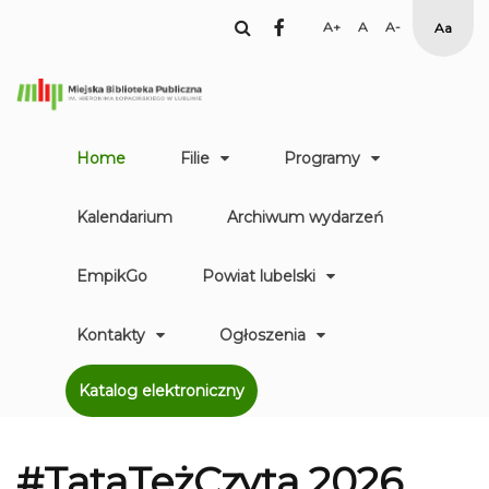
facebook
Set
Set
Set
High
Larger
Default
Smaller
Contr
Font
Font
Font
Yellow
Black
mode
Home
Filie
Programy
Kalendarium
Archiwum wydarzeń
EmpikGo
Powiat lubelski
Kontakty
Ogłoszenia
Katalog elektroniczny
#TataTeżCzyta 2026