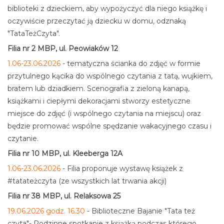
biblioteki z dzieckiem, aby wypożyczyć dla niego książkę i
oczywiście przeczytać ją dziecku w domu, odznaką
"TataTeżCzyta".
Filia nr 2 MBP, ul. Peowiaków 12
1.06-23.06.2026
- tematyczna ścianka do zdjęć w formie
przytulnego kącika do wspólnego czytania z tatą, wujkiem,
bratem lub dziadkiem. Scenografia z zieloną kanapą,
książkami i ciepłymi dekoracjami stworzy estetyczne
miejsce do zdjęć (i wspólnego czytania na miejscu) oraz
będzie promować wspólne spędzanie wakacyjnego czasu i
czytanie.
Filia nr 10 MBP, ul. Kleeberga 12A
1.06-23.06.2026
- Filia proponuje wystawę książek z
#tatateżczyta (ze wszystkich lat trwania akcji)
Filia nr 38 MBP, ul. Relaksowa 25
19.06.2026 godz. 16.30
- Biblioteczne Bajanie "Tata też
czyta"- Rodzinne spotkanie z książką podczas którego