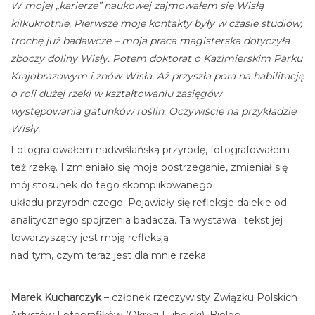
W mojej „karierze” naukowej zajmowałem się Wisłą
kilkukrotnie. Pierwsze moje kontakty były w czasie studiów,
trochę już badawcze – moja praca magisterska dotyczyła
zboczy doliny Wisły. Potem doktorat o Kazimierskim Parku
Krajobrazowym i znów Wisła. Aż przyszła pora na habilitację
o roli dużej rzeki w kształtowaniu zasięgów
występowania gatunków roślin. Oczywiście na przykładzie
Wisły.
Fotografowałem nadwiślańską przyrodę, fotografowałem
też rzekę. I zmieniało się moje postrzeganie, zmieniał się
mój stosunek do tego skomplikowanego
układu przyrodniczego. Pojawiały się refleksje dalekie od
analitycznego spojrzenia badacza. Ta wystawa i tekst jej
towarzyszący jest moją refleksją
nad tym, czym teraz jest dla mnie rzeka.
Marek Kucharczyk
– członek rzeczywisty Związku Polskich