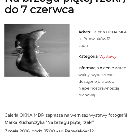
do 7 czerwca
Adres:
Galeria OKNA MBP
ul. Peowiaków 12
Lublin
Kategoria:
Wystawy
Informacja o cenie
wstęp
wolny, wydarzenie
dostępne dla osób
niepełnosprawnością
ruchową
Galeria OKNA MBP zaprasza na wernisaż wystawy fotografii
Marka Kucharczyka "Na brzegu piątej rzeki".
7 maja 2026, godz. 17.00 - ul. Peowiaków 12