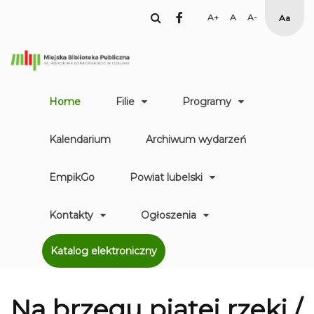
facebook
Set
Set
Set
High
Larger
Default
Smaller
Contr
Font
Font
Font
Yellow
Black
mode
Home
Filie
Programy
Kalendarium
Archiwum wydarzeń
EmpikGo
Powiat lubelski
Kontakty
Ogłoszenia
Katalog elektroniczny
Na brzegu piątej rzeki /