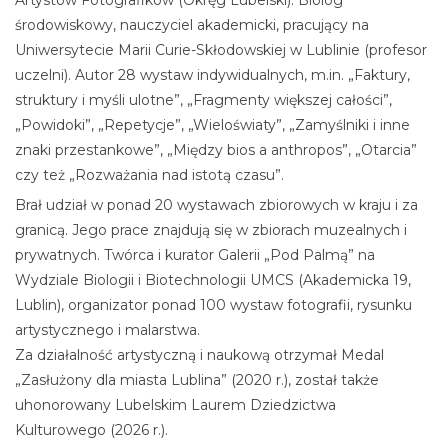
Artystów Fotografików (Okręg Lubelski). Biolog
środowiskowy, nauczyciel akademicki, pracujący na
Uniwersytecie Marii Curie-Skłodowskiej w Lublinie (profesor
uczelni). Autor 28 wystaw indywidualnych, m.in. „Faktury,
struktury i myśli ulotne”, „Fragmenty większej całości”,
„Powidoki”, „Repetycje”, „Wieloświaty”, „Zamyślniki i inne
znaki przestankowe”, „Między bios a anthropos”, „Otarcia”
czy też „Rozważania nad istotą czasu”.
Brał udział w ponad 20 wystawach zbiorowych w kraju i za
granicą. Jego prace znajdują się w zbiorach muzealnych i
prywatnych. Twórca i kurator Galerii „Pod Palmą” na
Wydziale Biologii i Biotechnologii UMCS (Akademicka 19,
Lublin), organizator ponad 100 wystaw fotografii, rysunku
artystycznego i malarstwa.
Za działalność artystyczną i naukową otrzymał Medal
„Zasłużony dla miasta Lublina” (2020 r.), został także
uhonorowany Lubelskim Laurem Dziedzictwa
Kulturowego (2026 r.).