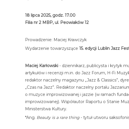
18 lipca 2025, godz. 17.00
Filia nr 2 MBP, ul. Peowiaków 12
Prowadzenie: Maciej Krawczyk
Wydarzenie towarzyszące
15. edycji Lublin Jazz Fes
Maciej Karłowski
- dziennikarz, publicysta i krytyk 
artykułów i recenzji m.in. do Jazz Forum, H-Fi Muz
redaktor naczelny magazynu „Jazz & Classics”, dy
„Czas na Jazz”. Redaktor naczelny portalu Jazzariu
o muzyce improwizowanej i jazzie (w ramach fundacj
improwizowanej). Współautor Raportu o Stanie Muzyk
Ministerstwa Kultury.
*Ang.
Beauty is a rare thing
- tytuł utworu saksofoni