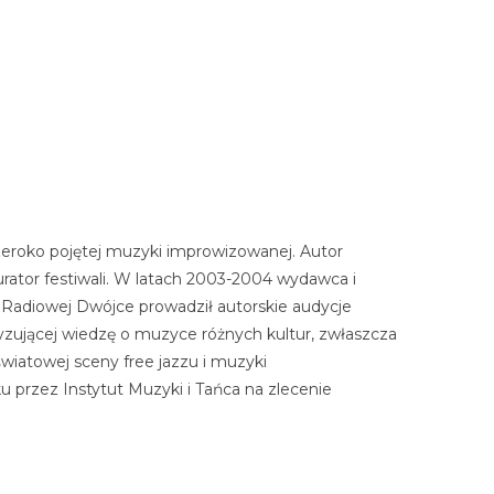
 szeroko pojętej muzyki improwizowanej. Autor
urator festiwali. W latach 2003-2004 wydawca i
 Radiowej Dwójce prowadził autorskie audycje
ryzującej wiedzę o muzyce różnych kultur, zwłaszcza
światowej sceny free jazzu i muzyki
u przez Instytut Muzyki i Tańca na zlecenie