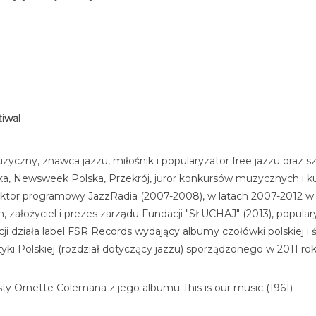
tiwal
muzyczny, znawca jazzu, miłośnik i popularyzator free jazzu oraz
yka, Newsweek Polska, Przekrój, juror konkursów muzycznych i k
rektor programowy JazzRadia (2007-2008), w latach 2007-2012 w
m, założyciel i prezes zarządu Fundacji "SŁUCHAJ" (2013), popula
i działa label FSR Records wydający albumy czołówki polskiej i 
i Polskiej (rozdział dotyczący jazzu) sporządzonego w 2011 rok
sty Ornette Colemana z jego albumu This is our music (1961)