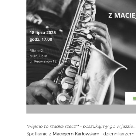
"Piękno to rzadka rzecz"* - poszukajmy go w jazzie...
Spotkanie z
Maciejem Karłowskim
- dziennikarzem 