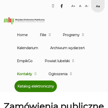
facebook
Set
Set
Set
High
Larger
Default
Smaller
Contr
Font
Font
Font
Yellow
Black
mode
Home
Filie
Programy
Kalendarium
Archiwum wydarzeń
EmpikGo
Powiat lubelski
Kontakty
Ogłoszenia
Katalog elektroniczny
Zamówienia publiczne