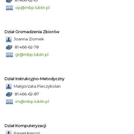
op@mbp.lublin.pl
Dział Gromadzenia Zbiorów
Joanna Ziomek
81 466-62-78
gr@mbp.lublin.pl
Dział Instrukcyjno-Metodyczny
Małgorzata Pieczykolan
81 466-62-87
im@mbp.lublin.pl
Dział Komputeryzacji
Paweł Kieroń