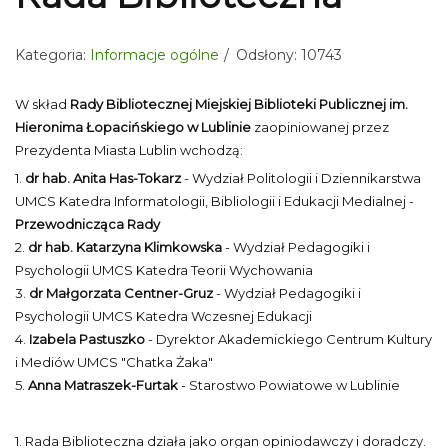
Kategoria:
Informacje ogólne
Odsłony: 10743
W skład
Rady Bibliotecznej Miejskiej Biblioteki Publicznej im.
Hieronima Łopacińskiego w Lublinie
zaopiniowanej przez
Prezydenta Miasta Lublin wchodzą:
1.
dr hab. Anita Has-Tokarz
- Wydział Politologii i Dziennikarstwa
UMCS Katedra Informatologii, Bibliologii i Edukacji Medialnej -
Przewodnicząca Rady
2.
dr hab. Katarzyna Klimkowska
- Wydział Pedagogiki i
Psychologii UMCS Katedra Teorii Wychowania
3.
dr Małgorzata Centner-Gruz
- Wydział Pedagogiki i
Psychologii UMCS Katedra Wczesnej Edukacji
4.
Izabela Pastuszko
- Dyrektor Akademickiego Centrum Kultury
i Mediów UMCS "Chatka Żaka"
5.
Anna Matraszek-Furtak
- Starostwo Powiatowe w Lublinie
1. Rada Biblioteczna działa jako organ opiniodawczy i doradczy.