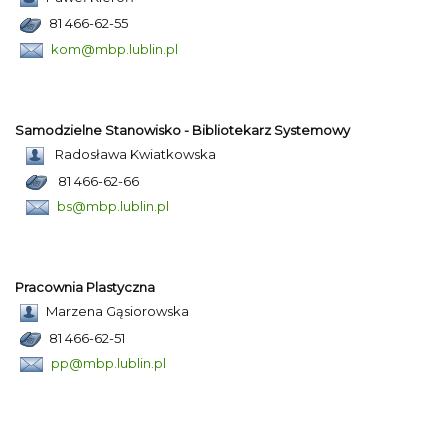
81 466-62-55
kom@mbp.lublin.pl
Samodzielne Stanowisko - Bibliotekarz Systemowy
Radosława Kwiatkowska
81 466-62-66
bs@mbp.lublin.pl
Pracownia Plastyczna
Marzena Gąsiorowska
81 466-62-51
pp@mbp.lublin.pl