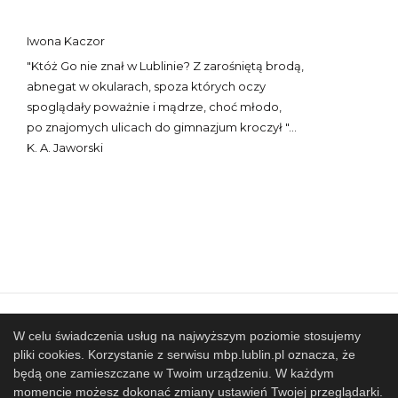
Iwona Kaczor
"Któż Go nie znał w Lublinie? Z zarośniętą brodą,
abnegat w okularach, spoza których oczy
spoglądały poważnie i mądrze, choć młodo,
po znajomych ulicach do gimnazjum kroczył "...
K. A. Jaworski
Mapa strony
SBP
Sponsorzy
W celu świadczenia usług na najwyższym poziomie stosujemy
pliki cookies. Korzystanie z serwisu mbp.lublin.pl oznacza, że
Współpracujemy
będą one zamieszczane w Twoim urządzeniu. W każdym
© 2017 Miejska Biblioteka Publiczna im. Hieronima
momencie możesz dokonać zmiany ustawień Twojej przeglądarki.