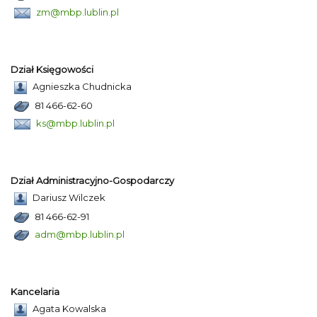
zm@mbp.lublin.pl
Dział Księgowości
Agnieszka Chudnicka
81 466-62-60
ks@mbp.lublin.pl
Dział Administracyjno-Gospodarczy
Dariusz Wilczek
81 466-62-91
adm@mbp.lublin.pl
Kancelaria
Agata Kowalska