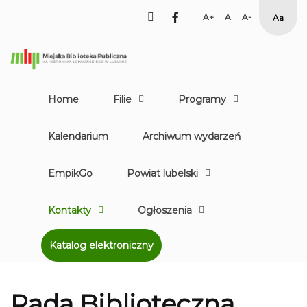
facebook
Set
Set
Set
High
Larger
Default
Smaller
Contr
Font
Font
Font
Yellow
Black
mode
Home
Filie
Programy
Kalendarium
Archiwum wydarzeń
EmpikGo
Powiat lubelski
Kontakty
Ogłoszenia
Katalog elektroniczny
Rada Biblioteczna