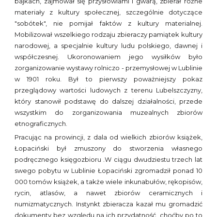
bajkach, zajmował się przysłowiami i gwarą, zbierał różne
materiały z kultury społecznej, szczególnie dotyczące
"sobótek", nie pomijał faktów z kultury materialnej.
Mobilizował wszelkiego rodzaju zbieraczy pamiątek kultury
narodowej, a specjalnie kultury ludu polskiego, dawnej i
współczesnej. Ukoronowaniem jego wysiłków było
zorganizowanie wystawy rolniczo - przemysłowej w Lublinie
w 1901 roku. Był to pierwszy poważniejszy pokaz
przeglądowy wartości ludowych z terenu Lubelszczyzny,
który stanowił podstawę do dalszej działalności, przede
wszystkim do zorganizowania muzealnych zbiorów
etnograficznych.
Pracując na prowincji, z dala od wielkich zbiorów książek,
Łopaciński był zmuszony do stworzenia własnego
podręcznego księgozbioru .W ciągu dwudziestu trzech lat
swego pobytu w Lublinie Łopaciński zgromadził ponad 10
000 tomów książek, a także wiele inkunabułów, rękopisów,
rycin, atlasów, a nawet zbiorów ceramicznych i
numizmatycznych. Instynkt zbieracza kazał mu gromadzić
dokumenty bez względu na ich przydatność, choćby po to