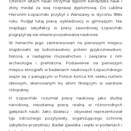
czterech latach nauki otrzymał dyplom kandydata nauk i
złoty medal za swą rozprawę dyplomową. Do Lublina
Hieronim Łopaciński przybył z Warszawy w styczniu 1884
roku. Podjął tutaj pracę wykładowcy w gimnazjum. Nie
znajdując satysfakcji w pracy zawodowej Łopaciński
pogrążył się we własne poszukiwania naukowe.
W hierarchii jego zainteresowań na pierwszym miejscu
znajdowało się ludoznawstwo, potem językoznawstwo,
historia, a następnie muzealnictwo i związana z nim
archeologia i prehistoria. Postawienie na pierwszym
miejscu etnografii w badaniach naukowych Łopacińskiego
wiąże się z panującym w Polsce końca XIX wieku nurtem
ideowym, skierowanym ku siłom tkwiącym w warstwie
chłopskiej.
H. Łopaciński rozumiał pracę naukową jako służbę
narodową, nieustanną pracę realną w różnorodnych
gałęziach nauki. Jako działacz - obywatel reprezentował
typ ostrożnego pozytywisty, organizującego ochronę
zabytków przeszłości. Badał zjawiska i wątki w podaniach i