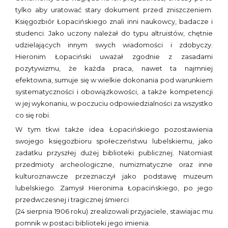
tylko aby uratować stary dokument przed zniszczeniem.
Księgozbiór Łopacińskiego znali inni naukowcy, badacze i
studenci. Jako uczony należał do typu altruistów, chętnie
udzielających innym swych wiadomości i zdobyczy.
Hieronim Łopaciński uważał zgodnie z zasadami
pozytywizmu, że każda praca, nawet ta najmniej
efektowna, sumuje się w wielkie dokonania pod warunkiem
systematyczności i obowiązkowości, a także kompetencji
w jej wykonaniu, w poczuciu odpowiedzialności za wszystko
co się robi.
W tym tkwi także idea Łopacińskiego pozostawienia
swojego księgozbioru społeczeństwu lubelskiemu, jako
zadatku przyszłej dużej biblioteki publicznej. Natomiast
przedmioty archeologiczne, numizmatyczne oraz inne
kulturoznawcze przeznaczył jako podstawę muzeum
lubelskiego. Zamysł Hieronima Łopacińskiego, po jego
przedwczesnej i tragicznej śmierci
(24 sierpnia 1906 roku) zrealizowali przyjaciele, stawiajac mu
pomnik w postaci biblioteki jego imienia.