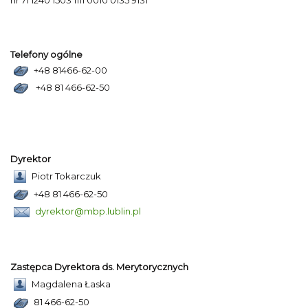
nr 71 1240 1503 1111 0010 0135 9131
Telefony ogólne
+48 81466-62-00
+48 81 466-62-50
Dyrektor
Piotr Tokarczuk
+48 81 466-62-50
dyrektor@mbp.lublin.pl
Zastępca Dyrektora ds. Merytorycznych
Magdalena Łaska
81 466-62-50